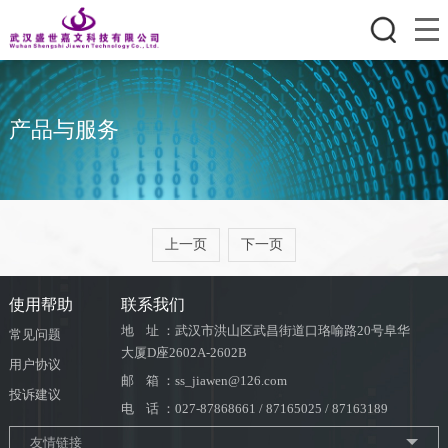
产品与服务
上一页
下一页
使用帮助
联系我们
地 址 ：武汉市洪山区武昌街道口珞喻路20号阜华
常见问题
大厦D座2602A-2602B
用户协议
邮 箱 ：ss_jiawen@126.com
投诉建议
电 话 ：027-87868661 / 87165025 / 87163189
友情链接